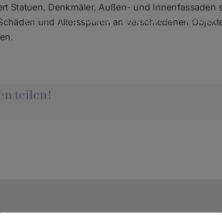
ert Statuen, Denkmäler, Außen- und Innenfassaden so
HOME
LEISTUNGEN
REFERENZEN
KUNDEN
chäden und Altersspuren an verschiedenen Objekten
en.
n teilen!