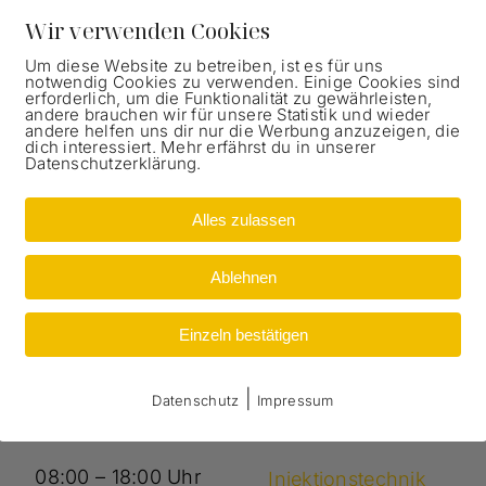
Wir verwenden Cookies
o Vellucci berät Sie gerne.
Um diese Website zu betreiben, ist es für uns
notwendig Cookies zu verwenden. Einige Cookies sind
Sie an oder nutzen Sie unsere Terminvereinbarung f
erforderlich, um die Funktionalität zu gewährleisten,
andere brauchen wir für unsere Statistik und wieder
andere helfen uns dir nur die Werbung anzuzeigen, die
dich interessiert. Mehr erfährst du in unserer
ungszeiten
Profi-Service
Datenschutzerklärung.
Alles zulassen
08:00 – 18:00 Uhr
Boden schleifen & poli
Ablehnen
08:00 – 18:00 Uhr
Reinigungsschliff
Einzeln bestätigen
08:00 – 18:00 Uhr
Restaurierung & Sanier
|
Datenschutz
Impressum
08:00 – 18:00 Uhr
Restauration
08:00 – 18:00 Uhr
Injektionstechnik