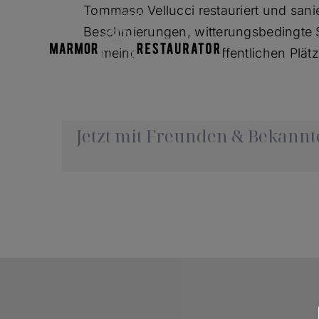
Skip
Tommaso Vellucci restauriert und sani
to
Beschmierungen, witterungsbedingte S
content
Gemeindehallen und öffentlichen Plätz
Jetzt mit Freunden & Bekannte