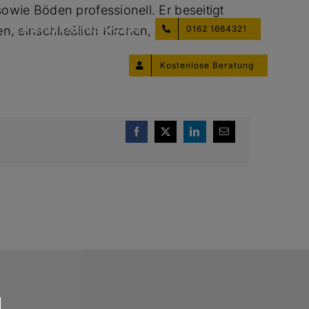
wie Böden professionell. Er beseitigt
TERMINVEREINBARUNG
0162 1664321
, einschließlich Kirchen,
Kostenlose Beratung
Facebook
X
LinkedIn
E-
Mail