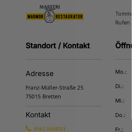
Tommas
Rufen 
Standort / Kontakt
Öffn
Mo.:
Adresse
Di.:
Franz-Müller-Straße 25
75015 Bretten
Mi.:
Kontakt
Do.:
0162 1664321
Fr.: