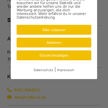
brauchen wir für unsere Statistik und
wieder andere helfen uns dir nur die
Terminvereinbarung für eine Anfrage.
Werbung anzuzeigen, die dich
interessiert. Mehr erfährst du in unserer
Datenschutzerklärung.
Standort / Kontakt
Alles zulassen
Adresse
Ablehnen
Franz-Müller-Straße 25
Einzeln bestätigen
75015 Bretten
|
Datenschutz
Impressum
Kontakt
0162 1664321
info@vellucci.de