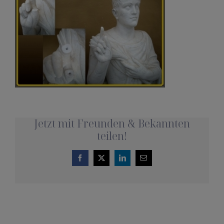
REFERENZEN
KUNDEN
TERMINVEREINBARUNG
0162 1664321
Jetzt mit Freunden & Bekannten
teilen!
Kostenlose Beratung
Facebook
X
LinkedIn
E-
Mail