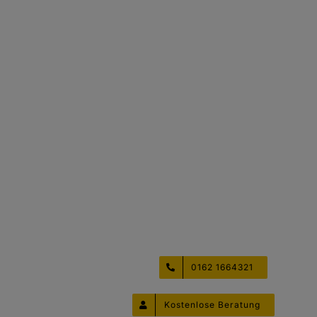
TERMINVEREINBARUNG
0162 1664321
Kostenlose Beratung